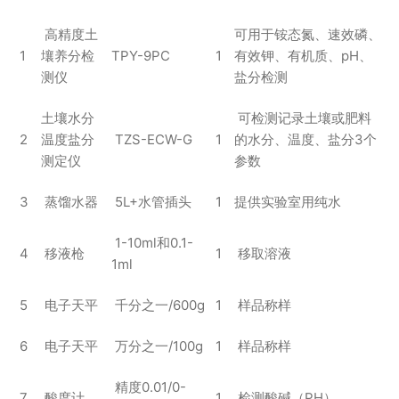
高精度土
可用于铵态氮、速效磷、
1
壤养分检
TPY-9PC
1
有效钾、有机质、pH、
测仪
盐分检测
土壤水分
可检测记录土壤或肥料
2
温度盐分
TZS-ECW-G
1
的水分、温度、盐分3个
测定仪
参数
3
蒸馏水器
5L+水管插头
1
提供实验室用纯水
1-10ml和0.1-
4
移液枪
1
移取溶液
1ml
5
电子天平
千分之一/600g
1
样品称样
6
电子天平
万分之一/100g
1
样品称样
精度0.01/0-
7
酸度计
1
检测酸碱（PH）