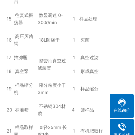
台
往复式振
数显调速 0-
15
1
样品处理
荡器
300r/min
高压灭菌
16
18L防烧干
1
灭菌
锅
17
抽滤瓶
1
真空过滤
整套抽真空过
滤装置
18
真空泵
1
形成真空
样品缩分
缩分粒度小于
19
1
样品缩分
机
3mm
不锈钢304材
20
标准筛
4
筛样品
在线询价
质
样品取样
直径25mm 长
21
1
有机肥取样
器
度1米
服务热线