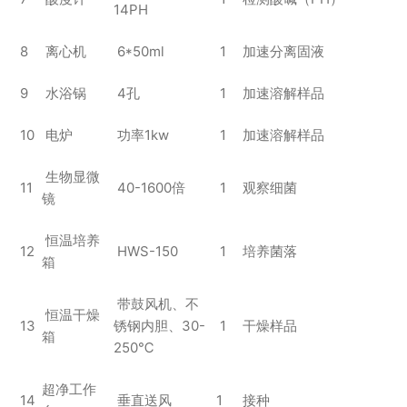
14PH
8
离心机
6*50ml
1
加速分离固液
9
水浴锅
4孔
1
加速溶解样品
10
电炉
功率1kw
1
加速溶解样品
生物显微
11
40-1600倍
1
观察细菌
镜
恒温培养
12
HWS-150
1
培养菌落
箱
带鼓风机、不
恒温干燥
13
锈钢内胆、30-
1
干燥样品
箱
250℃
超净工作
14
垂直送风
1
接种