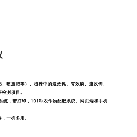
仪
肥、喷施肥等）、植株中的速效氮、有效磷、速效钾、
等检测项目。
id系统，带打印，101种农作物配肥系统。网页端和手机
器，一机多用。